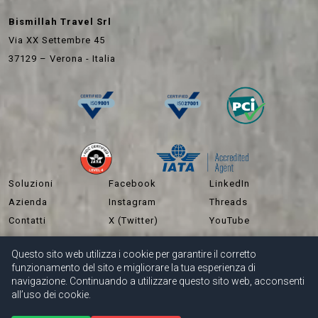
Bismillah Travel Srl
Via XX Settembre 45
37129 – Verona - Italia
Soluzioni
Facebook
LinkedIn
Azienda
Instagram
Threads
Contatti
X (Twitter)
YouTube
Questo sito web utilizza i cookie per garantire il corretto
funzionamento del sito e migliorare la tua esperienza di
Informativa
Carriere /
Comunicazione esterna
Termini e
navigazione. Continuando a utilizzare questo sito web, acconsenti
sulla Privacy
Opportunità
delle politiche del
condizioni
all’uso dei cookie.
e Cookie
di Lavoro
sistema di gestione