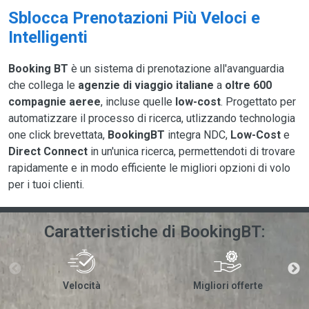
Sblocca Prenotazioni Più Veloci e
Intelligenti
Booking BT
è un sistema di prenotazione all'avanguardia
che collega le
agenzie di viaggio italiane
a
oltre 600
compagnie aeree
, incluse quelle
low-cost
. Progettato per
automatizzare il processo di ricerca, utlizzando technologia
one click brevettata,
BookingBT
integra NDC,
Low-Cost
e
Direct Connect
in un'unica ricerca, permettendoti di trovare
rapidamente e in modo efficiente le migliori opzioni di volo
per i tuoi clienti.
Caratteristiche di BookingBT:
Velocità
Migliori offerte